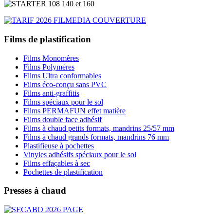
Films de plastification
Films Monomères
Films Polymères
Films Ultra conformables
Films éco-conçu sans PVC
Films anti-graffitis
Films spéciaux pour le sol
Films PERMAFUN effet matière
Films double face adhésif
Films à chaud petits formats, mandrins 25/57 mm
Films à chaud grands formats, mandrins 76 mm
Plastifieuse à pochettes
Vinyles adhésifs spéciaux pour le sol
Films effaçables à sec
Pochettes de plastification
Presses à chaud