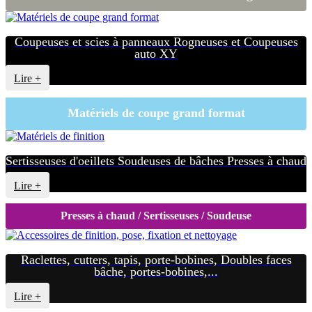
Coupeuses et scies à panneaux Rogneuses et Coupeuses
auto XY
Lire +
Matériels de coupe grand format
Sertisseuses d'oeillets Soudeuses de bâches Presses à chaud
Lire +
Presses à chaud / Sertisseuses / Soudeuse
Raclettes, cutters, tapis, porte-bobines, Doubles faces
bâche, portes-bobines,...
Lire +