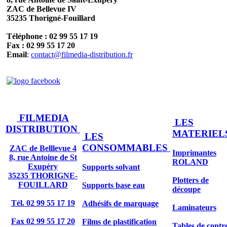
ZAC de Bellevue IV
35235 Thorigné-Fouillard
Téléphone : 02 99 55 17 19
Fax : 02 99 55 17 20
Email
:
contact@filmedia-distribution.fr
FILMEDIA
LES
DISTRIBUTION
MATERIEL
LES
CONSOMMABLES
ZAC de Belllevue 4
Imprimantes
8, rue Antoine de St
ROLAND
Exupéry
Supports solvant
35235 THORIGNE-
Plotters de
FOUILLARD
Supports base eau
découpe
Tél. 02 99 55 17 19
Adhésifs de marquage
Laminateurs
Fax 02 99 55 17 20
Films de plastification
Tables de contr