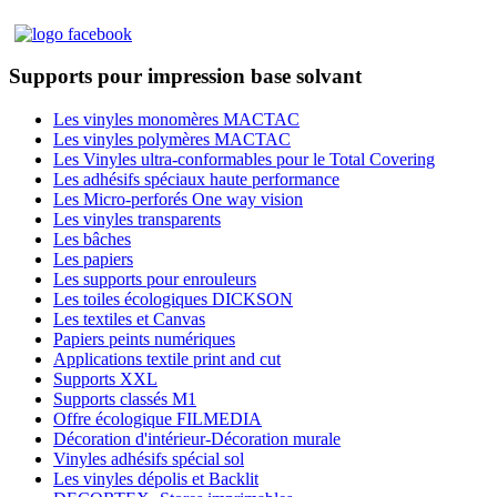
Supports pour impression base solvant
Les vinyles monomères MACTAC
Les vinyles polymères MACTAC
Les Vinyles ultra-conformables pour le Total Covering
Les adhésifs spéciaux haute performance
Les Micro-perforés One way vision
Les vinyles transparents
Les bâches
Les papiers
Les supports pour enrouleurs
Les toiles écologiques DICKSON
Les textiles et Canvas
Papiers peints numériques
Applications textile print and cut
Supports XXL
Supports classés M1
Offre écologique FILMEDIA
Décoration d'intérieur-Décoration murale
Vinyles adhésifs spécial sol
Les vinyles dépolis et Backlit