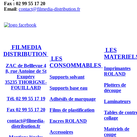
Fax : 02 99 55 17 20
Email
:
contact@filmedia-distribution.fr
FILMEDIA
LES
DISTRIBUTION
MATERIEL
LES
CONSOMMABLES
ZAC de Belllevue 4
Imprimantes
8, rue Antoine de St
ROLAND
Exupéry
Supports solvant
35235 THORIGNE-
Plotters de
FOUILLARD
Supports base eau
découpe
Tél. 02 99 55 17 19
Adhésifs de marquage
Laminateurs
Fax 02 99 55 17 20
Films de plastification
Tables de contr
collage
contact@filmedia-
Encres ROLAND
distribution.fr
Matériels de
Accessoires
coupe