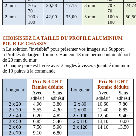
2 mm
70 x
20,58
17,15
3 mm
70 x
24,7
70
70
2 mm
100 x
42,00
35,00
3 mm
100 x
50,5
100
100
CHOISISSEZ LA TAILLE DU PROFILE ALUMINIUM
POUR LE CHASSIS
n
La solution "invisible" pour présenter vos images sur Support.
n
Profilés de largeur 15mm x Hauteur 18 mm permettant un déport
de 20 mm du mur
n
Chaque paire est livrée avec 2 angles à visser. Quantité minimum
de 10 paires à la commande
Prix Net € HT
Prix Net € HT
Remise déduite
Remise déduite
Longueur
Longueur
Avec
Sans
Avec
Sans
adhésif
adhésif
adhésif
adhésif
2 x 20
4,90
3,80
2 x 80
10,60
7,80
2 x 30
5,55
4,30
2 x 90
11,40
8,85
2 x 40
6,20
4,85
2 x 100
12,50
9,40
2 x 50
6,85
5,40
2 x 110
13,10
10,00
2 x 60
7,50
5,90
2 x 120
14,10
13,50
2 x 70
9,10
6,80