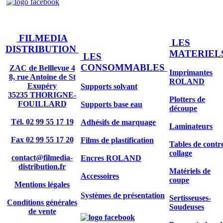
FILMEDIA
LES
DISTRIBUTION
MATERIEL
LES
CONSOMMABLES
ZAC de Belllevue 4
Imprimantes
8, rue Antoine de St
ROLAND
Exupéry
Supports solvant
35235 THORIGNE-
Plotters de
FOUILLARD
Supports base eau
découpe
Tél. 02 99 55 17 19
Adhésifs de marquage
Laminateurs
Fax 02 99 55 17 20
Films de plastification
Tables de contr
collage
contact@filmedia-
Encres ROLAND
distribution.fr
Matériels de
Accessoires
coupe
Mentions légales
Systèmes de présentation
Sertisseuses-
Conditions générales
Soudeuses
de vente