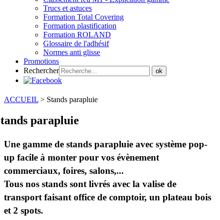
Trucs et astuces
Formation Total Covering
Formation plastification
Formation ROLAND
Glossaire de l'adhésif
Normes anti glisse
Promotions
Rechercher
ok
ACCUEIL
>
Stands parapluie
tands parapluie
Une gamme de stands parapluie avec système pop-
up facile à monter pour vos évènement
commerciaux, foires, salons,...
Tous nos stands sont livrés avec la valise de
transport faisant office de comptoir, un plateau bois
et 2 spots.