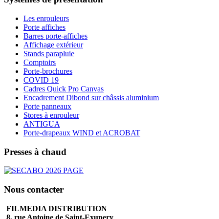
Les enrouleurs
Porte affiches
Barres porte-affiches
Affichage extérieur
Stands parapluie
Comptoirs
Porte-brochures
COVID 19
Cadres Quick Pro Canvas
Encadrement Dibond sur châssis aluminium
Porte panneaux
Stores à enrouleur
ANTIGUA
Porte-drapeaux WIND et ACROBAT
Presses à chaud
Nous contacter
FILMEDIA DISTRIBUTION
8, rue Antoine de Saint-Exupery