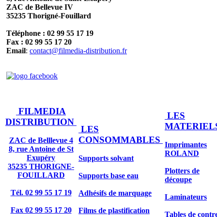
ZAC de Bellevue IV
35235 Thorigné-Fouillard
Téléphone : 02 99 55 17 19
Fax : 02 99 55 17 20
Email
:
contact@filmedia-distribution.fr
FILMEDIA
LES
DISTRIBUTION
MATERIEL
LES
CONSOMMABLES
ZAC de Belllevue 4
Imprimantes
8, rue Antoine de St
ROLAND
Exupéry
Supports solvant
35235 THORIGNE-
Plotters de
FOUILLARD
Supports base eau
découpe
Tél. 02 99 55 17 19
Adhésifs de marquage
Laminateurs
Fax 02 99 55 17 20
Films de plastification
Tables de contr