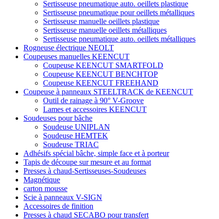
Sertisseuse pneumatique auto. oeillets plastique
Sertisseuse pneumatique pour oeillets métalliques
Sertisseuse manuelle oeillets plastique
Sertisseuse manuelle oeillets métalliques
Sertisseuse pneumatique auto. oeillets métalliques
Rogneuse électrique NEOLT
Coupeuses manuelles KEENCUT
Coupeuse KEENCUT SMARTFOLD
Coupeuse KEENCUT BENCHTOP
Coupeuse KEENCUT FREEHAND
Coupeuse à panneaux STEELTRACK de KEENCUT
Outil de rainage à 90° V-Groove
Lames et accessoires KEENCUT
Soudeuses pour bâche
Soudeuse UNIPLAN
Soudeuse HEMTEK
Soudeuse TRIAC
Adhésifs spécial bâche, simple face et à porteur
Tapis de découpe sur mesure et au format
Presses à chaud-Sertisseuses-Soudeuses
Magnétique
carton mousse
Scie à panneaux V-SIGN
Accessoires de finition
Presses à chaud SECABO pour transfert