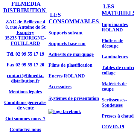
FILMEDIA
LES
DISTRIBUTION
MATERIEL
LES
CONSOMMABLES
ZAC de Belllevue 4
Imprimantes
8, rue Antoine de St
ROLAND
Exupéry
Supports solvant
35235 THORIGNE-
Plotters de
FOUILLARD
Supports base eau
découpe
Tél. 02 99 55 17 19
Adhésifs de marquage
Laminateurs
Fax 02 99 55 17 20
Films de plastification
Tables de contr
collage
contact@filmedia-
Encres ROLAND
distribution.fr
Matériels de
Accessoires
coupe
Mentions légales
Systèmes de présentation
Sertisseuses-
Conditions générales
Soudeuses
de vente
Presses à chaud
Qui sommes nous ?
COVID-19
Contactez-nous