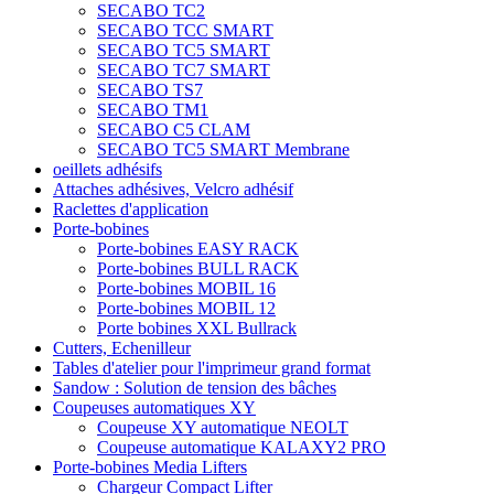
SECABO TC2
SECABO TCC SMART
SECABO TC5 SMART
SECABO TC7 SMART
SECABO TS7
SECABO TM1
SECABO C5 CLAM
SECABO TC5 SMART Membrane
oeillets adhésifs
Attaches adhésives, Velcro adhésif
Raclettes d'application
Porte-bobines
Porte-bobines EASY RACK
Porte-bobines BULL RACK
Porte-bobines MOBIL 16
Porte-bobines MOBIL 12
Porte bobines XXL Bullrack
Cutters, Echenilleur
Tables d'atelier pour l'imprimeur grand format
Sandow : Solution de tension des bâches
Coupeuses automatiques XY
Coupeuse XY automatique NEOLT
Coupeuse automatique KALAXY2 PRO
Porte-bobines Media Lifters
Chargeur Compact Lifter