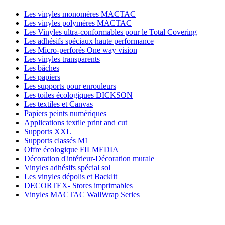
Les vinyles monomères MACTAC
Les vinyles polymères MACTAC
Les Vinyles ultra-conformables pour le Total Covering
Les adhésifs spéciaux haute performance
Les Micro-perforés One way vision
Les vinyles transparents
Les bâches
Les papiers
Les supports pour enrouleurs
Les toiles écologiques DICKSON
Les textiles et Canvas
Papiers peints numériques
Applications textile print and cut
Supports XXL
Supports classés M1
Offre écologique FILMEDIA
Décoration d'intérieur-Décoration murale
Vinyles adhésifs spécial sol
Les vinyles dépolis et Backlit
DECORTEX- Stores imprimables
Vinyles MACTAC WallWrap Series