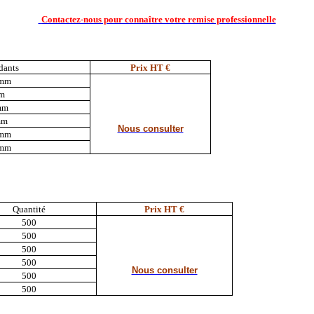
Contactez-nous pour connaître votre remise professionnelle
dants
Prix HT €
 mm
mm
 mm
mm
Nous consulter
 mm
 mm
Quantité
Prix HT €
500
500
500
500
Nous consulter
500
500