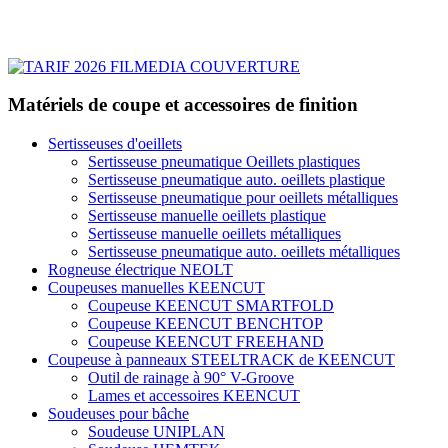
Matériels de coupe et accessoires de finition
Sertisseuses d'oeillets
Sertisseuse pneumatique Oeillets plastiques
Sertisseuse pneumatique auto. oeillets plastique
Sertisseuse pneumatique pour oeillets métalliques
Sertisseuse manuelle oeillets plastique
Sertisseuse manuelle oeillets métalliques
Sertisseuse pneumatique auto. oeillets métalliques
Rogneuse électrique NEOLT
Coupeuses manuelles KEENCUT
Coupeuse KEENCUT SMARTFOLD
Coupeuse KEENCUT BENCHTOP
Coupeuse KEENCUT FREEHAND
Coupeuse à panneaux STEELTRACK de KEENCUT
Outil de rainage à 90° V-Groove
Lames et accessoires KEENCUT
Soudeuses pour bâche
Soudeuse UNIPLAN