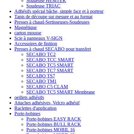
Soudeuse HEMTEK
Soudeuse TRIAC
Adhésifs spécial bâche, simple face et à porteur
Tapis de découpe sur mesure et au format
Presses à chaud-Sertisseuses-Soudeuses
Magnétique
carton mousse
Scie à panneaux V-SIGN
Accessoires de finition
Presses à chaud SECABO pour transfert
SECABO TC2
SECABO TCC SMART
SECABO TC5 SMART
SECABO TC7 SMART
SECABO TS7
SECABO TM1
SECABO C5 CLAM
SECABO TC5 SMART Membrane
oeillets adhésifs
Attaches adhésives, Velcro adhésif
Raclettes d'application
Porte-bobines
Porte-bobines EASY RACK
Porte-bobines BULL RACK
Porte-bobines MOBIL 16