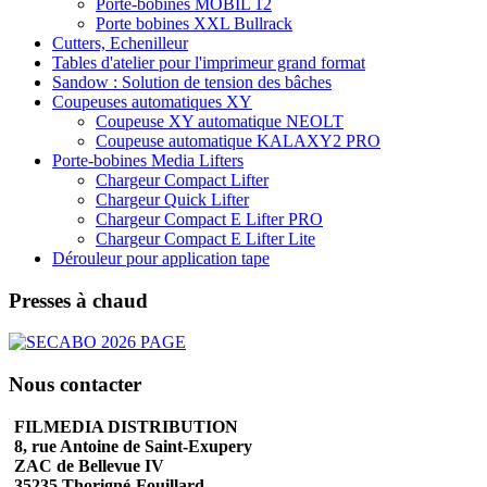
Porte-bobines MOBIL 12
Porte bobines XXL Bullrack
Cutters, Echenilleur
Tables d'atelier pour l'imprimeur grand format
Sandow : Solution de tension des bâches
Coupeuses automatiques XY
Coupeuse XY automatique NEOLT
Coupeuse automatique KALAXY2 PRO
Porte-bobines Media Lifters
Chargeur Compact Lifter
Chargeur Quick Lifter
Chargeur Compact E Lifter PRO
Chargeur Compact E Lifter Lite
Dérouleur pour application tape
Presses à chaud
Nous contacter
FILMEDIA DISTRIBUTION
8, rue Antoine de Saint-Exupery
ZAC de Bellevue IV
35235 Thorigné-Fouillard